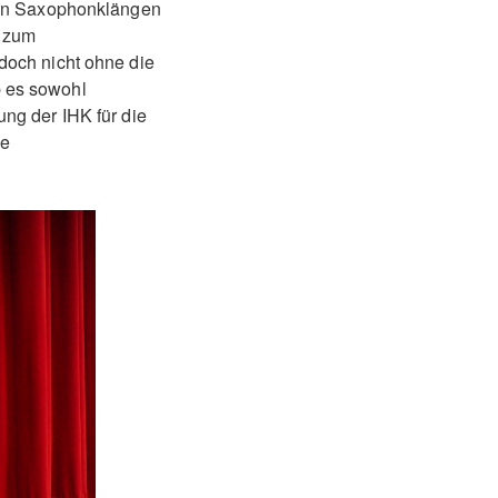
tten Saxophonklängen
e zum
doch nicht ohne die
 es sowohl
ng der IHK für die
ie