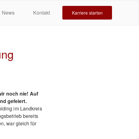
News
Kontakt
Karriere starten
ung
ir noch nie! Auf
d gefeiert.
lding im Landkreis
gsbetrieb bereits
, war gleich für